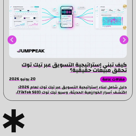
كيف تبني إستراتيجية التسويق عبر تيك توك
تحقق مبيعات حقيقية؟
20 يوليو 2026
مقالات عامة
دليل شامل لبناء إستراتيجية التسويق عبر تيك توك لعام 2026:
اكتشف أسرار الخوارزمية الحديثة، وسيو تيك توك (TikTok SEO)،
وأفضل طرق إدارة الإعلانات لمضاعفة مبيعاتك.