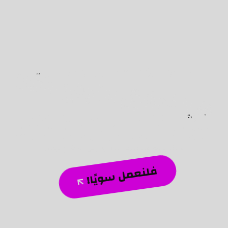
هيا نحقق النجاح معًا!
فلنحول الرؤى الخافتة إلى واقع مضيء!
نحن شغوفون بتحويل الأفكار الطموحة إلى إنجازات رقمية
ملموسة، وصياغة استراتيجيات مبتكرة تضيف قيمة حقيقية
لأعمالك. دعنا نرسم معًا مستقبل حضورك الرقمي، ونخلق تأثيرًا
دائمًا يرفع علامتك التجارية إلى آفاق جديدة.
فلنعمل سويًا!