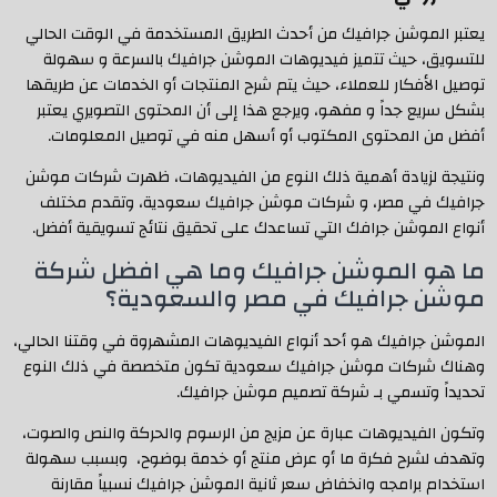
يعتبر الموشن جرافيك من أحدث الطريق المستخدمة في الوقت الحالي
للتسويق، حيث تتميز فيديوهات الموشن جرافيك بالسرعة و سهولة
توصيل الأفكار للعملاء، حيث يتم شرح المنتجات أو الخدمات عن طريقها
بشكل سريع جداً و مفهو، ويرجع هذا إلى أن المحتوى التصويري يعتبر
أفضل من المحتوى المكتوب أو أسهل منه في توصيل المعلومات.
ونتيجة لزيادة أهمية ذلك النوع من الفيديوهات، ظهرت شركات موشن
جرافيك في مصر، و شركات موشن جرافيك سعودية، وتقدم مختلف
أنواع الموشن جرافك التي تساعدك على تحقيق نتائج تسويقية أفضل.
ما هو الموشن جرافيك وما هي افضل شركة
موشن جرافيك في مصر والسعودية؟
الموشن جرافيك هو أحد أنواع الفيديوهات المشهروة في وقتنا الحالي،
وهناك شركات موشن جرافيك سعودية تكون متخصصة في ذلك النوع
تحديداً وتسمي بـ شركة تصميم موشن جرافيك.
وتكون الفيديوهات عبارة عن مزيج من الرسوم والحركة والنص والصوت،
وتهدف لشرح فكرة ما أو عرض منتج أو خدمة بوضوح، وبسبب سهولة
استخدام برامجه وانخفاض سعر ثانية الموشن جرافيك نسبياً مقارنة