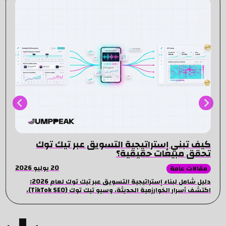
كيف تبني إستراتيجية التسويق عبر تيك توك
تحقق مبيعات حقيقية؟
20 يوليو 2026
مقالات عامة
دليل شامل لبناء إستراتيجية التسويق عبر تيك توك لعام 2026:
اكتشف أسرار الخوارزمية الحديثة، وسيو تيك توك (TikTok SEO)،
وأفضل طرق إدارة الإعلانات لمضاعفة مبيعاتك.