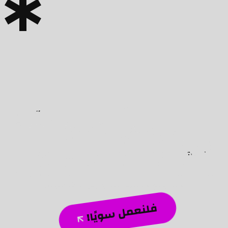
هيا نحقق النجاح معًا!
فلنحول الرؤى الخافتة إلى واقع مضيء!
نحن شغوفون بتحويل الأفكار الطموحة إلى إنجازات رقمية
ملموسة، وصياغة استراتيجيات مبتكرة تضيف قيمة حقيقية
لأعمالك. دعنا نرسم معًا مستقبل حضورك الرقمي، ونخلق تأثيرًا
دائمًا يرفع علامتك التجارية إلى آفاق جديدة.
فلنعمل سويًا!