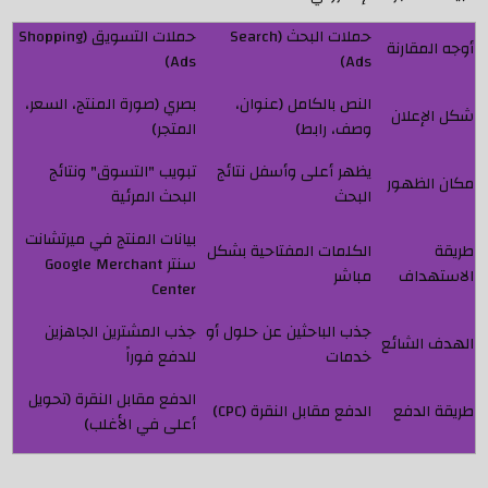
حملات البحث (Search
حملات التسويق (Shopping
أوجه المقارنة
Ads)
Ads)
النص بالكامل (عنوان،
بصري (صورة المنتج، السعر،
شكل الإعلان
وصف، رابط)
المتجر)
يظهر أعلى وأسفل نتائج
تبويب "التسوق" ونتائج
مكان الظهور
البحث
البحث المرئية
بيانات المنتج في ميرتشانت
طريقة
الكلمات المفتاحية بشكل
سنتر Google Merchant
الاستهداف
مباشر
Center
جذب الباحثين عن حلول أو
جذب المشترين الجاهزين
الهدف الشائع
خدمات
للدفع فوراً
الدفع مقابل النقرة (تحويل
طريقة الدفع
الدفع مقابل النقرة (CPC)
أعلى في الأغلب)