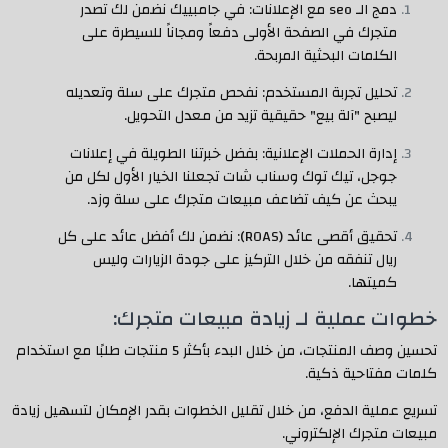
دمج الـ seo مع الإعلانات: في جامبييك نضمن لك تصدر
متجرك في الصفحة الأولى دفعاً ومجاناً للسيطرة على
الكلمات البحثية المربحة.
تحليل تجربة المستخدم: نفحص متجرك على سلة وتعديله
ليصبح "آلة بيع" حقيقية تزيد من معدل التحويل.
إدارة الحملات الإعلانية: بفضل خبرتنا الطويلة في إعلانات
جوجل، تيك توك وسناب شات تجعلنا الخيار الأول لكل من
يبحث عن كيف تضاعف مبيعات متجرك على سلة وزد.
تحقيق أقصى عائد (ROAS): نضمن لك أفضل عائد على كل
ريال تنفقه من خلال التركيز على جودة الزيارات وليس
كميتها.
خطوات عملية لـ زيادة مبيعات متجرك:
تحسين وصف المنتجات، من خلال البدء بأكثر 5 منتجات طلبًا مع استخدام
كلمات مفتاحية ذكية.
تسريع عملية الدفع، من خلال تقليل الخطوات بقدر الإمكان لتسهيل زيادة
مبيعات متجرك الإلكتروني.