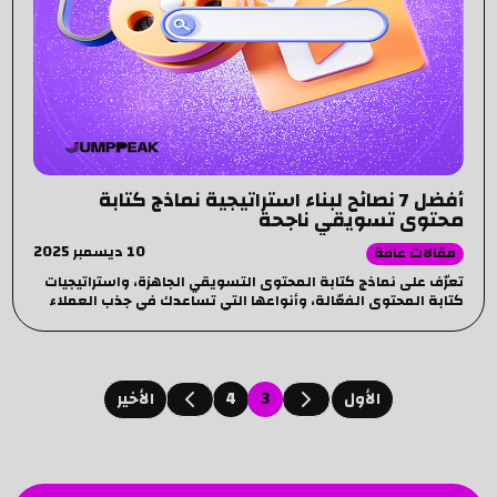
أفضل 7 نصائح لبناء استراتيجية نماذج كتابة
محتوى تسويقي ناجحة
10 ديسمبر 2025
مقالات عامة
تعرّف على نماذج كتابة المحتوى التسويقي الجاهزة، واستراتيجيات
كتابة المحتوى الفعّالة، وأنواعها التي تساعدك في جذب العملاء
وتعزيز هوية علامتك التجارية.
4
3
اﻷول
اﻷخير