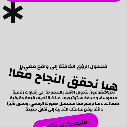
هيا نحقق النجاح معًا!
فلنحول الرؤى الخافتة إلى واقع مضيء!
نحن شغوفون بتحويل الأفكار الطموحة إلى إنجازات رقمية
ملموسة، وصياغة استراتيجيات مبتكرة تضيف قيمة حقيقية
لأعمالك. دعنا نرسم معًا مستقبل حضورك الرقمي، ونخلق تأثيرًا
دائمًا يرفع علامتك التجارية إلى آفاق جديدة.
فلنعمل سويًا!