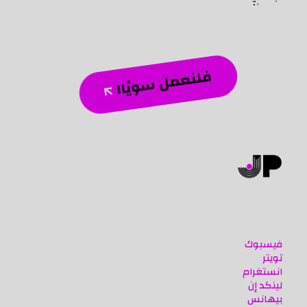
نحن شغوفون بتحويل الأفكار الطموحة إلى إنجازات رقمية
ملموسة، وصياغة استراتيجيات مبتكرة تضيف قيمة حقيقية
لأعمالك. دعنا نرسم معًا مستقبل حضورك الرقمي، ونخلق تأثيرًا
دائمًا يرفع علامتك التجارية إلى آفاق جديدة.
فلنعمل سويًا!
مواقع تواصلنا
فيسبوك
تويتر
انستغرام
لينكد إن
بيهانس