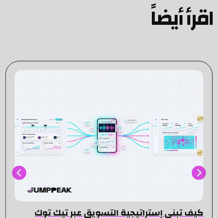
اقرأ أيضاً
كيف تبني إستراتيجية التسويق عبر تيك توك