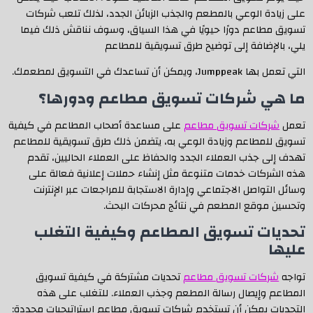
على زيادة الوعي بالمطعم والجذب الزبائن الجدد، لذلك تلعب شركات
تسويق مطاعم دورًا حيويًا في هذا السياق، وسوف نناقش ذلك فيما
يلي، بالإضافة إلى توضيح طرق تسويقية للمطاعم
التي تعمل بها Jumppeak، ويمكن أن تساعدك في التسويق لمطعمك.
ما هي شركات تسويق مطاعم ودورها؟
تعمل
شركات تسويق مطاعم
على مساعدة أصحاب المطاعم في كيفية
تسويق للمطاعم وزيادة الوعي به، يتضمن ذلك طرق تسويقية للمطاعم
تهدف إلى جذب العملاء الجدد والحفاظ على العملاء الحاليين، تقدم
هذه الشركات خدمات متنوعة مثل إنشاء حملات إعلانية فعالة على
وسائل التواصل الاجتماعي وإدارة الاستجابة للمراجعات عبر الإنترنت
وتحسين موقع المطعم في نتائج محركات البحث.
تحديات تسويق المطاعم وكيفية التغلب
عليها
تواجه
شركات تسويق مطاعم
تحديات مشتركة في كيفية تسويق
المطاعم وإيصال رسالة المطعم وجذب العملاء. للتغلب على هذه
التحديات يمكن أن تستخدم شركات تسويق مطاعم استراتيجيات محددة: