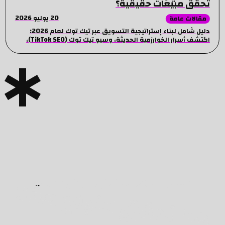
تحقق مبيعات حقيقية؟
20 يوليو 2026
مقالات عامة
دليل شامل لبناء إستراتيجية التسويق عبر تيك توك لعام 2026:
اكتشف أسرار الخوارزمية الحديثة، وسيو تيك توك (TikTok SEO)،
وأفضل طرق إدارة الإعلانات لمضاعفة مبيعاتك.
هيا نحقق النجاح معًا!
فلنحول الرؤى الخافتة إلى واقع مضيء!