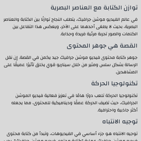
توازن الكتابة مع العناصر البصرية
في عالم الفيديو موشن جرافيك، يتطلب النجاح توازنًا بين الكتابة والعناصر
البصرية، بحيث لا يطغى أحدهما على الآخر، ويعكس هذا التفاعل بين
الكلمات والصور تجربة مرئية فريدة وجذابة.
القصة هي جوهر المحتوى
جوهر كتابة محتوى فيديو موشن جرافيك جيد يكمن في القصة. إن نقل
الرسالة بشكل سلس ومثير من خلال سيناريو قوي يخلق تأثيرًا عميقًا على
المشاهدين.
تكنولوجيا الحركة
تكنولوجيا الحركة تلعب دورًا هامًا في تعزيز فعالية فيديو الموشن
الجرافيك، حيث تضيف الحركة عمقًا وديناميكية للمحتوى، مما يجعله
أكثر جاذبية واحترافية.
توجيه الانتباه
توجيه الانتباه هو جزء أساسي في الفيديوهات، وتبدأ من كتابة محتوى
فيديو موشن جرافيك عملية "كتابة محتوى فيديو موشن جرافيك". يجب