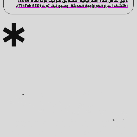
دليل شامل لبناء إستراتيجية التسويق عبر تيك توك لعام 2026:
اكتشف أسرار الخوارزمية الحديثة، وسيو تيك توك (TikTok SEO)،
وأفضل طرق إدارة الإعلانات لمضاعفة مبيعاتك.
هيا نحقق النجاح معًا!
فلنحول الرؤى الخافتة إلى واقع مضيء!
نحن شغوفون بتحويل الأفكار الطموحة إلى إنجازات رقمية
ملموسة، وصياغة استراتيجيات مبتكرة تضيف قيمة حقيقية
لأعمالك. دعنا نرسم معًا مستقبل حضورك الرقمي، ونخلق تأثيرًا