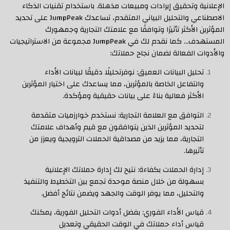
الإعلانية وتحقيق إيرادات ومبيعات مذهلة. باستخدام تقنيات الذكاء
الاصطناعي والتحليل البياني المتقدم، تساعدك JumpPeak على تحديد
المؤثرين الأكثر تأثيرًا وتوافقًا مع علامتك التجارية وجمهورك
المستهدف… كما نقدم لك في JumpPeak مجموعة من الاستراتيجيات
والأدوات الفعالة لضمان نجاح حملاتك:
تحليل البيانات العميق: نوفرتحليلًا دقيقًا لبيانات الأداء
والتفاعل الخاصة بالمؤثرين، مما يساعدك على اختيار المؤثرين
الأكثر فعالية بناءً على بيانات حقيقية ومؤكدة.
التوافق مع العلامة التجارية: نستخدم خوارزميات متقدمة
لتحديد المؤثرين الذين يتوافقون مع قيم وأهداف علامتك
التجارية، مما يزيد من مصداقية الحملات الترويجية ويعزز من
تأثيرها.
إدارة الحملات بكفاءة: نتيح لك إدارة حملاتك الإعلانية
بسهولة من خلال منصة موحدة تجمع بين التخطيط والتنفيذ
والتحليل، مما يوفر الوقت والجهد ويضمن نتائج أفضل.
قياس الأداء الفوري: بفضل أدوات التحليل الفورية، يمكنك
قياس أداء حملاتك في الوقت الحقيقي وتعديل