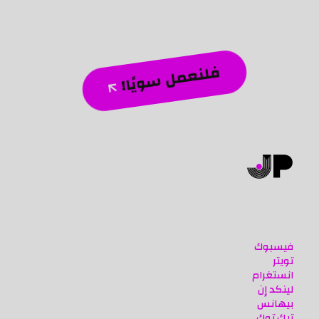
ملموسة، وصياغة استراتيجيات مبتكرة تضيف قيمة حقيقية
لأعمالك. دعنا نرسم معًا مستقبل حضورك الرقمي، ونخلق تأثيرًا
دائمًا يرفع علامتك التجارية إلى آفاق جديدة.
فلنعمل سويًا!
مواقع تواصلنا
فيسبوك
تويتر
انستغرام
لينكد إن
بيهانس
تيك توك