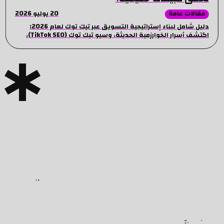
20 يوليو 2026
مقالات عامة
دليل شامل لبناء إستراتيجية التسويق عبر تيك توك لعام 2026:
اكتشف أسرار الخوارزمية الحديثة، وسيو تيك توك (TikTok SEO)،
وأفضل طرق إدارة الإعلانات لمضاعفة مبيعاتك.
هيا نحقق النجاح معًا!
فلنحول الرؤى الخافتة إلى واقع مضيء!
نحن شغوفون بتحويل الأفكار الطموحة إلى إنجازات رقمية