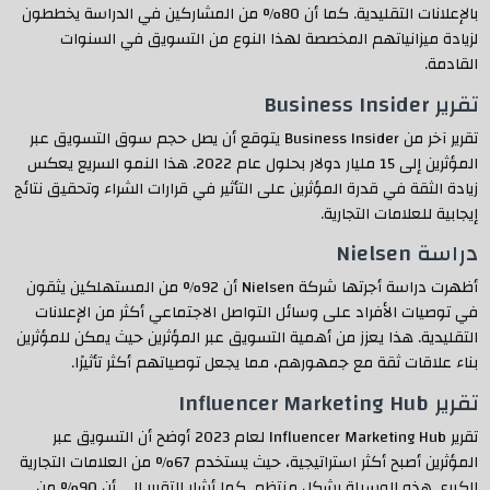
بالإعلانات التقليدية. كما أن 80% من المشاركين في الدراسة يخططون
لزيادة ميزانياتهم المخصصة لهذا النوع من التسويق في السنوات
القادمة.
تقرير Business Insider
تقرير آخر من Business Insider يتوقع أن يصل حجم سوق التسويق عبر
المؤثرين إلى 15 مليار دولار بحلول عام 2022. هذا النمو السريع يعكس
زيادة الثقة في قدرة المؤثرين على التأثير في قرارات الشراء وتحقيق نتائج
إيجابية للعلامات التجارية.
دراسة Nielsen
أظهرت دراسة أجرتها شركة Nielsen أن 92% من المستهلكين يثقون
في توصيات الأفراد على وسائل التواصل الاجتماعي أكثر من الإعلانات
التقليدية. هذا يعزز من أهمية التسويق عبر المؤثرين حيث يمكن للمؤثرين
بناء علاقات ثقة مع جمهورهم، مما يجعل توصياتهم أكثر تأثيرًا.
تقرير Influencer Marketing Hub
تقرير Influencer Marketing Hub لعام 2023 أوضح أن التسويق عبر
المؤثرين أصبح أكثر استراتيجية، حيث يستخدم 67% من العلامات التجارية
الكبرى هذه الوسيلة بشكل منتظم. كما أشار التقرير إلى أن 90% من