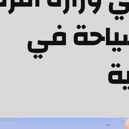
ياحة في
ة