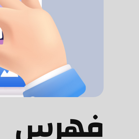
فِهرِس