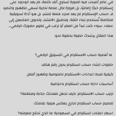
في عالم أصبحت فيه الصورة تساوي ألف كلمة، لم يعد الوجود على
إنستقرام خيارًا إضافيًا، بل ضرورة لكل علامة تجارية تسعى للظهور والنمو.
فـ حساب الإنستقرام لم يعد مجرد منصة للنشر، بل هو أداة تسويقية
متكاملة تُستخدم لبناء الثقة، وتحقيق الانتشار، وتحويل المتابعين إلى
عملاء. سواء كنت تبدأ من الصفر أو ترغب في تطوير حضورك الرقمي…
هذا المقال يرشدك خطوة بخطوة نحو:
ما أهمية حساب الانستقرام في التسويق الرقمي؟
خطوات انشاء حساب انستقرام بدون رقم هاتف
كيفية ضبط اعدادات الانستقرام لخصوصية وظهور أفضل
أساسيات ادارة حساب انستقرام باحترافية
ترتيب حساب الانستقرام: كيف تجعل صفحتك جذابة ومنظمة؟
تصميم حساب انستقرام تجاري يعكس هوية علامتك
اسعار اعلانات انستقرام في السعودية: ما الذي تحتاج معرفته؟