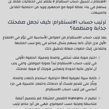
الاهتمام بـ تنسيق حساب انستقرام لا يقتصر على الجماليات فقط، بل
يساهم في بناء علاقة قوية مع الجمهور ويزيد من احتمالية التفاعل
والمبيعات.
ترتيب حساب الانستقرام: كيف تجعل صفحتك
جذابة ومنظمة؟
يعد ترتيب حساب الانستقرام من العوامل الأساسية التي تؤثر في الانطباع
الأول لدى الزائر، كما يسهم بشكل مباشر في رفع نسب المتابعة
والتفاعل. إليك خطوات فعالة لتحقيق ذلك:
اختيار صورة ملف شخصي واضحة ومميزة: الخطوة الأولى
في ترتيب حساب الانستقرام تبدأ بصورة البروفايل، والتي يجب
أن تكون عالية الجودة وتعكس هويتك أو هوية علامتك.
كتابة سيرة تعريفية (Bio) احترافية: استخدم كلمات واضحة،
وركّز على تقديم نفسك أو خدماتك باختصار، فالسيرة هي جزء
أساسي من ترتيب حساب الانستقرام.
تنظيم الـ Highlights (القصص المثبتة): قم بتصميم أغلفة
متناسقة ومرتبة حسب الموضوع، فهي من أبرز عناصر ترتيب