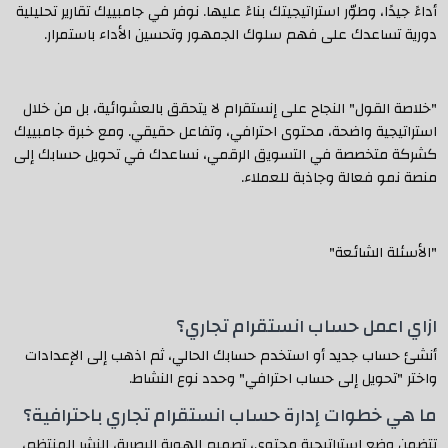
أداءً جيدًا، وطوّر استراتيجيتك بناءً عليها. نوفر في جامبييك تقارير تحليلية
دورية تساعدك على فهم سلوك الجمهور وتحسين الأداء باستمرار.
"خلاصة القول" النجاح على إنستقرام لا يتحقق بالعشوائية، بل من خلال
استراتيجية واضحة، محتوى احترافي، وتفاعل حقيقي. ومع خبرة جامبييك
كشركة متخصصة في التسويق الرقمي، نساعدك في تحويل حسابك إلى
منصة نمو فعالة وجاذبة للعملاء.
"الأسئلة الشائعة"
ازاي اعمل حساب انستقرام تجاري؟
أنشئ حساب جديد أو استخدم حسابك الحالي، ثم اذهب إلى الإعدادات
واختر "تحويل إلى حساب احترافي" وحدد نوع النشاط.
ما هي خطوات إدارة حساب انستقرام تجاري باحترافية؟
تتضمن وضع استراتيجية محتوى، تصميم الهوية البصرية، النشر المنتظم،