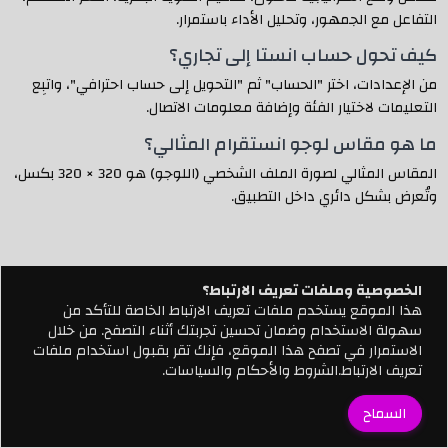
التفاعل مع الجمهور، وتحليل الأداء باستمرار.
كيف تحول حساب انستا إلى تجاري؟
من الإعدادات، اختر "الحساب" ثم "التحويل إلى حساب احترافي"، واتبِع
التعليمات لاختيار الفئة وإضافة معلومات الاتصال.
ما هو مقاس لوجو انستقرام المثالي؟
المقاس المثالي لصورة الملف الشخصي (اللوجو) هو 320 × 320 بكسل،
وتُعرض بشكل دائري داخل التطبيق.
في النهاية:
الخصوصية وملفات تعريف الارتباط؟
الخصوصية وملفات تعريف الارتباط؟
إذا كنت تطمح إلى تسويق أكثر تأثيرًا وحضور رقمي يلفت الأنظار ويقود
هذا الموقع يستخدم ملفات تعريف الارتباط الخاصة للتأكد من
هذا الموقع يستخدم ملفات تعريف الارتباط الخاصة للتأكد من
سهولة الاستخدام وضمان تحسين تجربتك أثناء التصفح. من خلال
سهولة الاستخدام وضمان تحسين تجربتك أثناء التصفح. من خلال
إلى نتائج ملموسة، فإن
JUMPPEAK
هي الشريك الذي تبحث عنه. نمتلك
الاستمرار في تصفح هذا الموقع، فإنك تقر بقبول استخدام ملفات
الاستمرار في تصفح هذا الموقع، فإنك تقر بقبول استخدام ملفات
الخبرة في إعداد، تصميم، إدارة، وتحسين حسابات إنستقرام باحترافية
تعريف الارتباط.الشروط والأحكام والسياسات.
تعريف الارتباط.الشروط والأحكام والسياسات.
عالية ونبني لك استراتيجية تسويق رقمي متكاملة تحقق أهدافك
وتضاعف من تفاعل جمهورك.
السماح
السماح
دعنا نساعدك في تحويل حسابك إلى مصدر جذب حقيقي للعملاء، بخطط