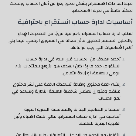
ضبط اعدادات الانستقرام بشكل صحيح يعزز من أمان الحساب ويمنحك
تحكمًا كاملاً في تجربة الاستخدام.
أساسيات ادارة حساب انستقرام باحترافية
تتطلب ادارة حساب انستقرام باحترافية مزيجًا من التخطيط، الإبداع
والتحليل المستمر لتحقيق نتائج فعالة في التسويق الرقمي. فيما يلي
أهم الأساسيات التي يجب مراعاتها:
تحديد الهدف من الحساب: قبل البدء في ادارة حساب
انستقرام، حدد ما إذا كان الهدف هو الترويج للمنتجات، بناء
الوعي بالعلامة، أو زيادة التفاعل.
إنشاء خطة محتوى واضحة: تساعدك الخطة على نشر محتوى
منتظم ومتوازن يعكس شخصية العلامة التجارية ويساعد في
نمو الحساب.
استخدام التصاميم الجذابة والمتناسقة: البصرية القوية
أساسية في ادارة حساب انستقرام، فهي تلفت الانتباه وتُبرز
الهوية البصرية للعلامة.
التفاعل مع الجمهور: الرد على التعليقات والرسائل يعزز من