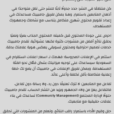
كن منتظمًا في النشر: حدد جدولًا ثابتًا للنشر حتى تظل متواجدًا في
أذهان المتابعين باستمرار. وهنا يمكن لفريق جامبييك مساعدتك في
إعداد تقويم محتوى شهري متكامل يتناسب مع نشاطك وجمهورك
المستهدف.
احرص على جودة المحتوى قبل كميته: المحتوى الجذاب بصريًا ونصيًا
يحقق نتائج أفضل من منشورات كثيرة لكنها عشوائية. تقدم جامبييك
خدمات تصميم احترافية ومحتوى تسويقي يعكس هوية علامتك بدقة.
استثمر في الإعلانات المدروسة: فهمك لـ اسعار اعلانات انستقرام في
السعودية سيساعدك على توجيه ميزانيتك بشكل فعّال نحو الفئة
المستهدفة. ويمكن لفريق الإعلانات في جامبييك أن يضع لك خطة
إعلانية متكاملة بأقل تكلفة وأعلى عائد.
تفاعل مع المتابعين: لا تترك تعليقًا دون رد، ولا رسالة دون تفاعل،
فالتفاعل يعزز من ولاء الجمهور ويزيد من انتشار الحساب. تقدم جامبييك
حلولًا لإدارة المجتمع (Community Management) تساعدك في بناء
علاقات حقيقية مع متابعيك.
حلل وقيم الأداء باستمرار: راقب النتائج، وتعلم من المنشورات التي تحقق