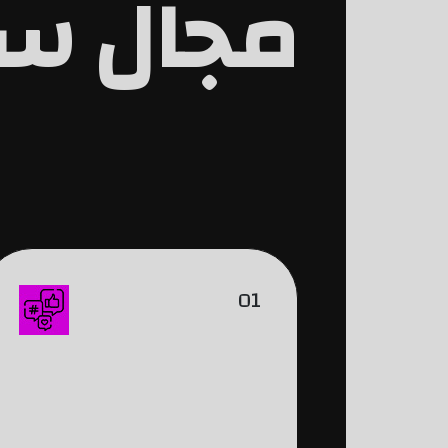
مجال سو
01