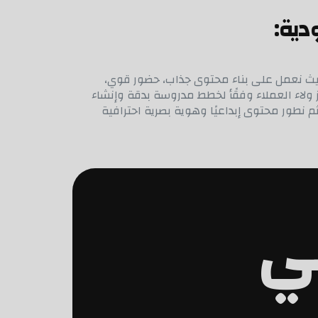
وشيال ميديا في السعودية حيث نعمل على بناء محتوى جذاب، حضور قوي،
فع معدلات التفاعل، وتعزيز ولاء العملاء وفقًأ لخطط مدروسة بدقة وإنشاء
م نطور محتوى إبداعيًا وهوية بصرية احترافية
في