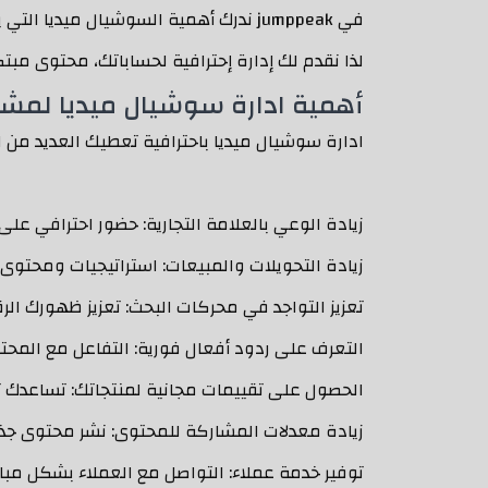
في jumppeak ندرك أهمية السوشيال ميديا التي يستخدمها أكثر من 8 مليارات مستخدم حول العالم كنافذة أساسية للتواصل مع جمهورك.
لذا نقدم لك إدارة إحترافية لحساباتك، محتوى مبتك
أهمية ادارة سوشيال ميديا لمش
ادارة سوشيال ميديا باحترافية تعطيك العديد من ا
زيادة الوعي بالعلامة التجارية: حضور احترافي عل
زيادة التحويلات والمبيعات: استراتيجيات ومحتوى 
تعزيز التواجد في محركات البحث: تعزيز ظهورك ا
التعرف على ردود أفعال فورية: التفاعل مع المحتو
الحصول على تقييمات مجانية لمنتجاتك: تساعدك ت
زيادة معدلات المشاركة للمحتوى: نشر محتوى جذا
توفير خدمة عملاء: التواصل مع العملاء بشكل مب