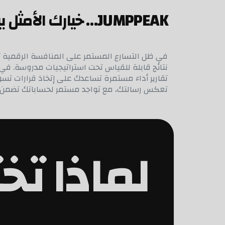
JUMPPEAK… خيارك الأمثل بين شركات سوشيال ميديا في السعودية:
تقارير أداء مستمرة تساعدك على إتخاذ قرارات تسوي
تعكس رسالتك، مع تواجد مستمر لحساباتك تضمن تواج
لماذا تخ