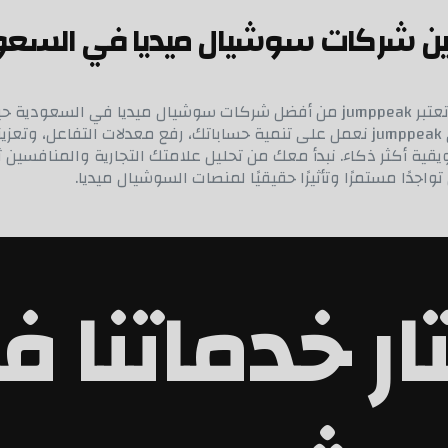
في ظل التسارع المستمر على المنافسة الرقمية تعتبر jumppeak من أفضل شركات س
نتائج قابلة للقياس تحت استراتيجيات مدروسة. في jumppeak نعمل على تنمية حساباتك، ر
قية أكثر ذكاء. نبدأ معك من تحليل علامتك التجارية والمنافسين ث
دًا مستمرًا وتأثيرًا حقيقيًا لمنصات السوشيال ميديا.
تار خدماتنا 