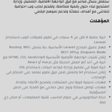
ستعمل بشكل مباشر مع فرق الواجهة الأمامية، التصميم، وإدارة
المشاريع لبناء حلول رقمية متكاملة، وتقديم تجارب ويب احترافية
تتماشى مع أهداف عملائنا وتدعم نموهم الرقمي
المؤهلات
خبرة عملية لا تقل عن 4 سنوات في تطوير تطبيقات الويب باستخدام
Laravel.
فهم عميق لمبادئ Laravel الأساسية، بما يشمل Routing، MVC،
Eloquent، Blade، وREST APIs.
إتقان تقنيات الواجهة الأمامية الأساسية (HTML, CSS, JavaScript) مع
خبرة في أحد أطر العمل الحديثة مثل Vue.js أو React.
خبرة قوية في تصميم وإدارة قواعد البيانات باستخدام SQL.
إتقان استخدام Git والعمل ضمن فرق تطوير تعتمد على التحكم في
الإصدارات.
مهارات تحليلية قوية لحل المشكلات وتصحيح الأخطاء بكفاءة.
مهارات تواصل ممتازة وروح عمل جماعي مع القدرة على تحمل
المسؤولية.
درجة البكالوريوس في علوم الحاسب، تقنية المعلومات، أو مجال ذي
صلة.