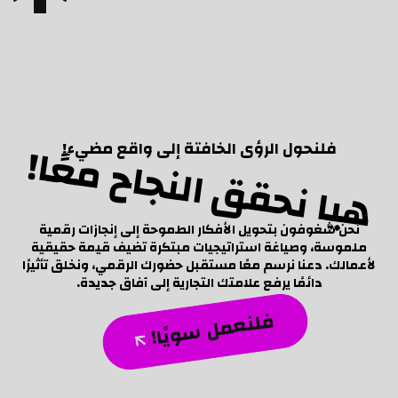
هيا نحقق النجاح معًا!
فلنحول الرؤى الخافتة إلى واقع مضيء!
نحن شغوفون بتحويل الأفكار الطموحة إلى إنجازات رقمية
ملموسة، وصياغة استراتيجيات مبتكرة تضيف قيمة حقيقية
لأعمالك. دعنا نرسم معًا مستقبل حضورك الرقمي، ونخلق تأثيرًا
دائمًا يرفع علامتك التجارية إلى آفاق جديدة.
فلنعمل سويًا!