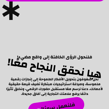
هيا نحقق النجاح معًا!
فلنحول الرؤى الخافتة إلى واقع مضيء!
نحن شغوفون بتحويل الأفكار الطموحة إلى إنجازات رقمية
ملموسة، وصياغة استراتيجيات مبتكرة تضيف قيمة حقيقية
لأعمالك. دعنا نرسم معًا مستقبل حضورك الرقمي، ونخلق تأثيرًا
دائمًا يرفع علامتك التجارية إلى آفاق جديدة.
فلنعمل سويًا!